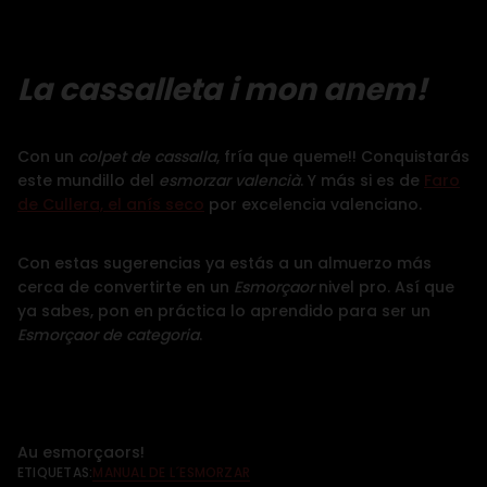
La cassalleta i mon anem!
Con un
colpet de cassalla
,
fría que queme!!
Conquistarás
este mundillo del
esmorzar valencià
. Y más si es de
Faro
de Cullera, el anís seco
por excelencia valenciano.
Con estas sugerencias ya estás a un almuerzo más
cerca de convertirte en un
Esmorçaor
nivel pro. Así que
ya sabes, pon en práctica lo aprendido para ser un
Esmorçaor de categoria
.
Au esmorçaors!
ETIQUETAS:
MANUAL DE L´ESMORZAR