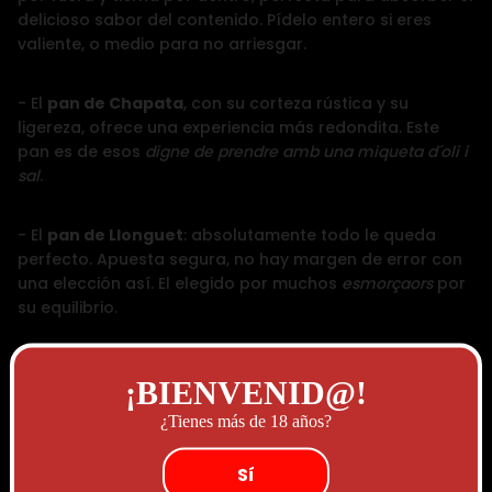
delicioso sabor del contenido. Pídelo entero si eres
valiente, o medio para no arriesgar.
- El
pan de Chapata
, con su corteza rústica y su
ligereza, ofrece una experiencia más redondita. Este
pan es de esos
digne de prendre amb una miqueta d´oli i
sal
.
- El
pan de
Llonguet
: absolutamente todo le queda
perfecto. Apuesta segura, no hay margen de error con
una elección así. El elegido por muchos
esmorçaors
por
su equilibrio.
¡BIENVENID@!
¿Tienes más de 18 años?
El contenido:
xé qué bo!
Sí