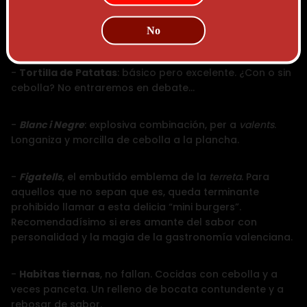
Aquí empieza el verdadero espectáculo. Algunas
sugerencias que son de
“tota la vida”
y que no
No
defraudan nunca…
-
Tortilla de Patatas
: básico pero excelente. ¿Con o sin
cebolla? No entraremos en debate…
-
Blanc i Negre
: explosiva combinación,
per a
valents
.
Longaniza y morcilla de cebolla a la plancha.
-
Figatells
, el embutido emblema de la
terreta
. Para
aquellos que no sepan que es, queda terminante
prohibido llamar a esta delicia “mini burgers”.
Recomendadísimo si eres amante del sabor con
personalidad y la magia de la gastronomía valenciana.
-
Habitas tiernas
, no fallan. Cocidas con cebolla y a
veces panceta. Un relleno de bocata contundente y a
rebosar de sabor.