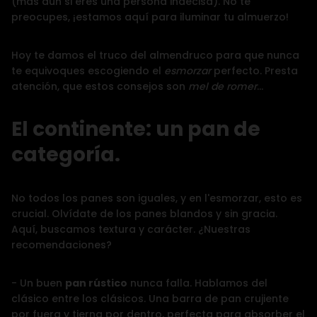
(más aún si eres una persona indecisa). No te
preocupes, ¡estamos aquí para iluminar tu almuerzo!
Hoy te damos el truco del almendruco para que nunca
te equivoques escogiendo el
esmorzar
perfecto. Presta
atención, que estos consejos son
mel de romer
…
El continente: un pan de
categoría.
No todos los panes son iguales, y en
l'esmorzar
, esto es
crucial. Olvídate de los panes blandos y sin gracia.
Aquí, buscamos
textura y carácter
. ¿Nuestras
recomendaciones?
- Un buen
pan rústico
nunca falla. Hablamos del
clásico entre los clásicos. Una barra de pan crujiente
por fuera y tierna por dentro, perfecta para absorber el