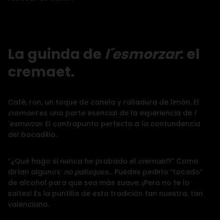
La guinda de
l´esmorzar
: el
cremaet.
Café, ron, un toque de canela y ralladura de limón. El
cremaet
es una parte esencial de la experiencia de
l
´esmorzar
. El contrapunto perfecto a la contundencia
del bocadillo.
“¿Qué hago si nunca he probado el
cremaet
?” Como
dirían algunos:
no patisques
…
Puedes pedirlo “tocado”
de alcohol para que sea más suave. ¡Pero no te lo
saltes! Es la puntilla de esta tradición tan nuestra, tan
valenciana.