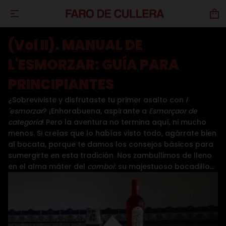
(Vol II). MANUAL DE
L'ESMORZAR: GUÍA PARA
PRINCIPIANTES
¿Sobreviviste y disfrutaste tu primer asalto con
l
´esmorzar
? ¡Enhorabuena, aspirante a
Esmorçaor de
categoría
! Pero la aventura no termina aquí, ni mucho
menos. Si creías que lo habías visto todo, agárrate bien
al bocata, porque te damos los consejos básicos para
sumergirte en esta tradición. Nos zambullimos de lleno
en el alma máter del
comboi
: su majestuoso bocadillo...